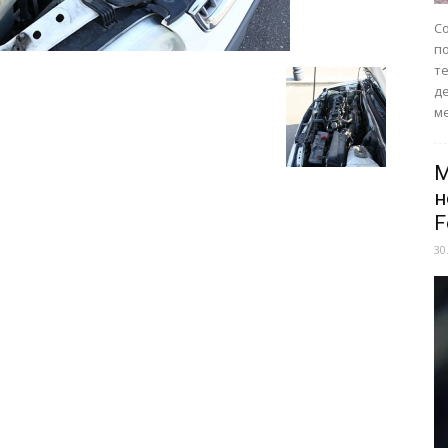
Со
п
те
д
ме
M
н
F
30