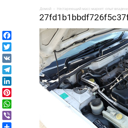
Домой
Нестареющий масс-маркет: опыт владения
27fd1b1bbdf726f5c37
Facebook
Twitter
VK
Telegram
LinkedIn
Pinterest
WhatsApp
Viber