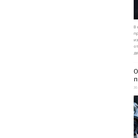
В
п
из
о
дв
О
п
30