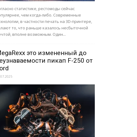
гласно статистике, рестомоды сейчас
опулярнее, чем когда-либо. Современные
хнологии, в частности печать на 3D-принтере,
елают то, что раньше казалось несбыточной
чтой, вполне возможным. Один...
egaRexx это измененный до
еузнаваемости пикап F-250 от
ord
.07.2025