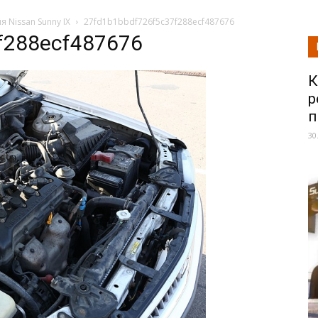
 Nissan Sunny IX
27fd1b1bbdf726f5c37f288ecf487676
f288ecf487676
К
р
п
30