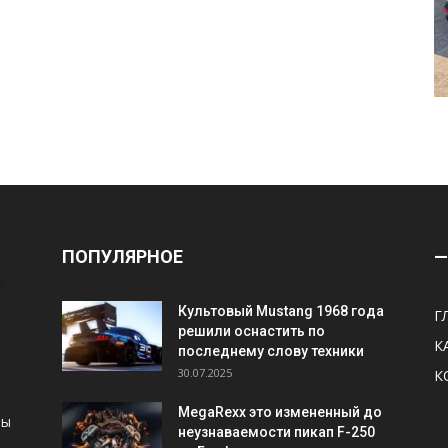
ПОПУЛЯРНОЕ
—
Культовый Mustang 1968 года
Г
решили оснастить по
К
последнему слову техники
30.07.2025
К
MegaRexx это измененный до
ны
неузнаваемости пикап F-250