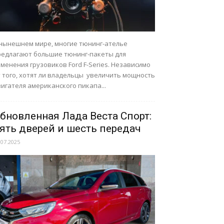
 нынешнем мире, многие тюнинг-ателье
редлагают большие тюнинг-пакеты для
менения грузовиков Ford F-Series. Независимо
т того, хотят ли владельцы увеличить мощность
игателя американского пикапа...
бновленная Лада Веста Спорт:
ять дверей и шесть передач
.07.2025