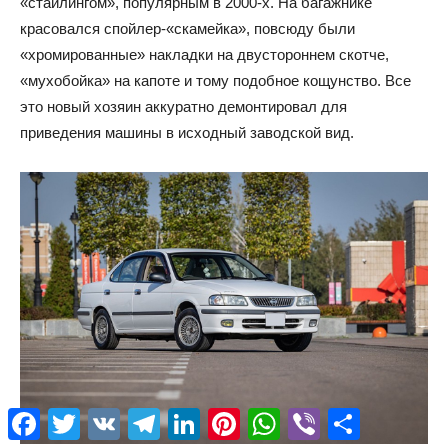
«стайлингом», популярным в 2000-х. На багажнике
красовался спойлер-«скамейка», повсюду были
«хромированные» накладки на двустороннем скотче,
«мухобойка» на капоте и тому подобное кощунство. Все
это новый хозяин аккуратно демонтировал для
приведения машины в исходный заводской вид.
Facebook
Twitter
VK
Telegram
LinkedIn
Pinterest
WhatsApp
Viber
Отправить