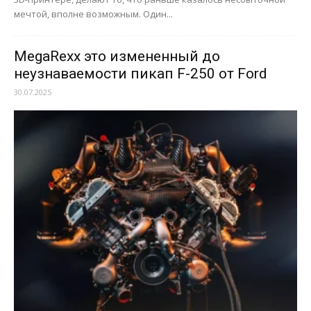
мечтой, вполне возможным. Один...
MegaRexx это измененный до
неузнаваемости пикап F-250 от Ford
30.07.2025