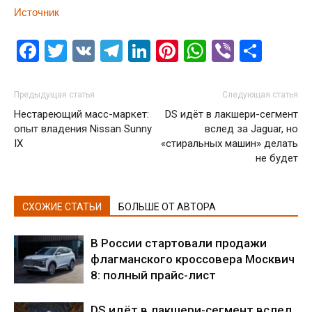
Источник
Facebook
Twitter
VK
Telegram
LinkedIn
Pinterest
WhatsApp
Viber
Отпр
Предыдущая статья
Следующая статья
Нестареющий масс-маркет:
DS идёт в лакшери-сегмент
опыт владения Nissan Sunny
вслед за Jaguar, но
IX
«стиральных машин» делать
не будет
СХОЖИЕ СТАТЬИ
БОЛЬШЕ ОТ АВТОРА
В России стартовали продажи
флагманского кроссовера Москвич
8: полный прайс-лист
DS идёт в лакшери-сегмент вслед