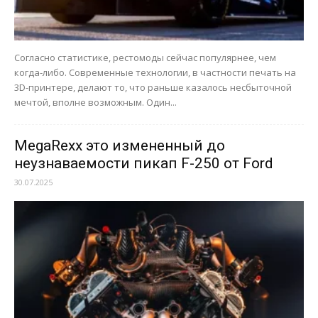
Согласно статистике, рестомоды сейчас популярнее, чем
когда-либо. Современные технологии, в частности печать на
3D-принтере, делают то, что раньше казалось несбыточной
мечтой, вполне возможным. Один...
MegaRexx это измененный до
неузнаваемости пикап F-250 от Ford
30.07.2025