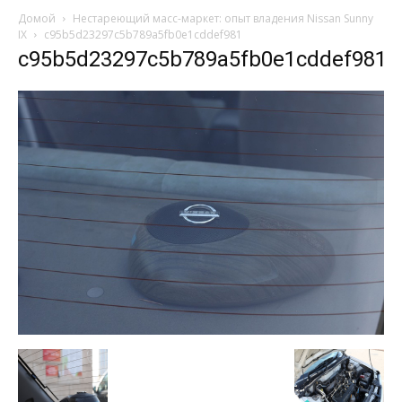
Домой
Нестареющий масс-маркет: опыт владения Nissan Sunny
IX
c95b5d23297c5b789a5fb0e1cddef981
c95b5d23297c5b789a5fb0e1cddef981