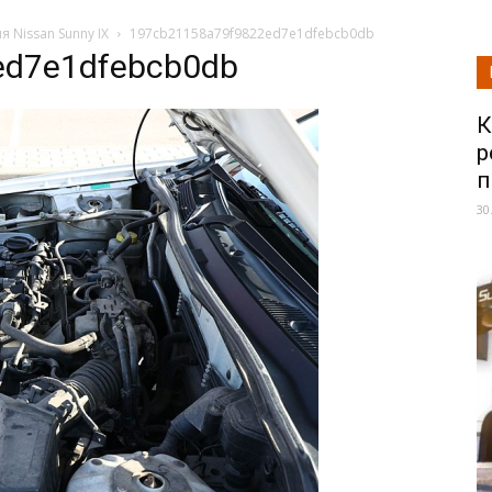
 Nissan Sunny IX
197cb21158a79f9822ed7e1dfebcb0db
ed7e1dfebcb0db
К
р
п
30