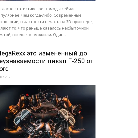
гласно статистике, рестомоды сейчас
опулярнее, чем когда-либо. Современные
хнологии, в частности печать на 3D-принтере,
елают то, что раньше казалось несбыточной
чтой, вполне возможным. Один...
egaRexx это измененный до
еузнаваемости пикап F-250 от
ord
.07.2025