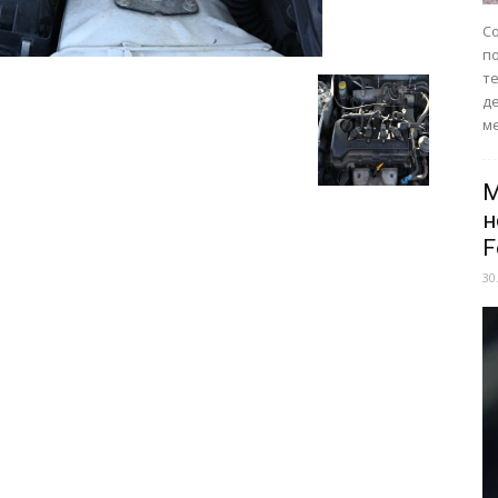
Со
п
те
д
ме
M
н
F
30