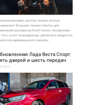
 нынешнем мире, многие тюнинг-ателье
редлагают большие тюнинг-пакеты для
менения грузовиков Ford F-Series. Независимо
т того, хотят ли владельцы увеличить мощность
игателя американского пикапа...
бновленная Лада Веста Спорт:
ять дверей и шесть передач
.07.2025