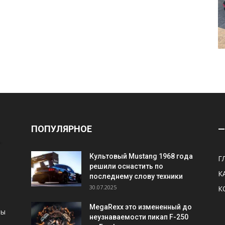
ПОПУЛЯРНОЕ
—
Культовый Mustang 1968 года
Г
решили оснастить по
К
последнему слову техники
30.07.2025
К
MegaRexx это измененный до
ны
неузнаваемости пикап F-250