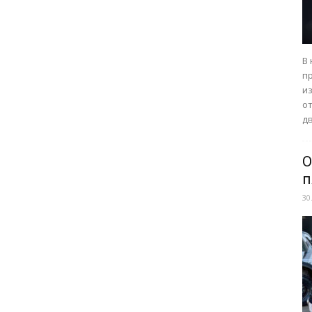
В
п
из
о
дв
О
п
30