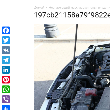
Домой
Нестареющий масс-маркет: опыт владения
197cb21158a79f9822
Facebook
Twitter
VK
Telegram
LinkedIn
Pinterest
WhatsApp
Viber