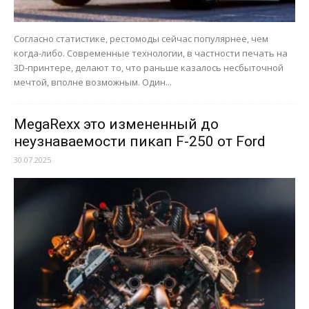
Согласно статистике, рестомоды сейчас популярнее, чем
когда-либо. Современные технологии, в частности печать на
3D-принтере, делают то, что раньше казалось несбыточной
мечтой, вполне возможным. Один...
MegaRexx это измененный до
неузнаваемости пикап F-250 от Ford
30.07.2025