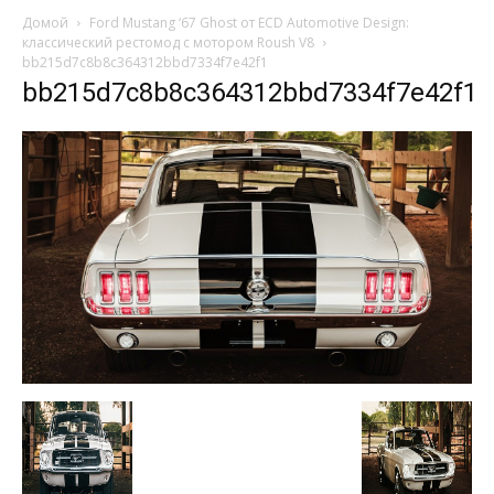
Домой
Ford Mustang ‘67 Ghost от ECD Automotive Design:
классический рестомод с мотором Roush V8
bb215d7c8b8c364312bbd7334f7e42f1
bb215d7c8b8c364312bbd7334f7e42f1