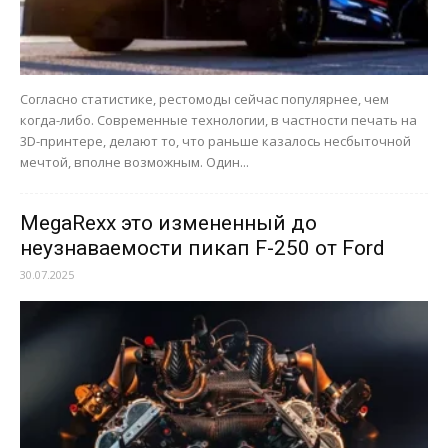
Согласно статистике, рестомоды сейчас популярнее, чем
когда-либо. Современные технологии, в частности печать на
3D-принтере, делают то, что раньше казалось несбыточной
мечтой, вполне возможным. Один...
MegaRexx это измененный до
неузнаваемости пикап F-250 от Ford
30.07.2025