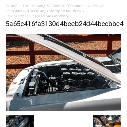
Домой
Ford Mustang ‘67 Ghost от ECD Automotive Design:
классический рестомод с мотором Roush V8
5a65c416fa3130d4beeb24d44bccbbc4
5a65c416fa3130d4beeb24d44bccbbc4