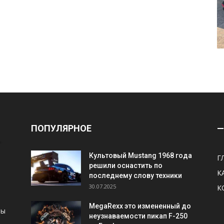
ПОПУЛЯРНОЕ
—
Культовый Mustang 1968 года
Г
решили оснастить по
К
последнему слову техники
30.07.2025
К
MegaRexx это измененный до
ны
неузнаваемости пикап F-250