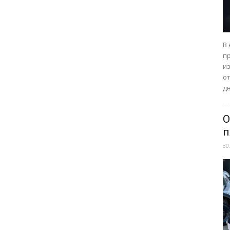
В
п
из
о
дв
О
п
30