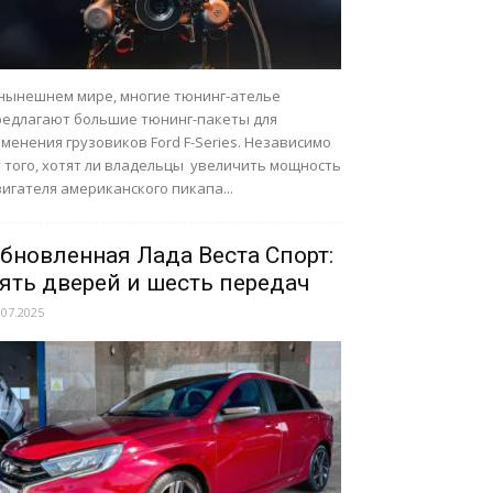
 нынешнем мире, многие тюнинг-ателье
редлагают большие тюнинг-пакеты для
менения грузовиков Ford F-Series. Независимо
т того, хотят ли владельцы увеличить мощность
игателя американского пикапа...
бновленная Лада Веста Спорт:
ять дверей и шесть передач
.07.2025