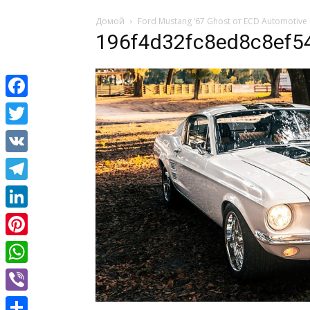
Домой
Ford Mustang ‘67 Ghost от ECD Automotiv
196f4d32fc8ed8c8ef5
Facebook
Twitter
VK
Telegram
LinkedIn
Pinterest
WhatsApp
Viber