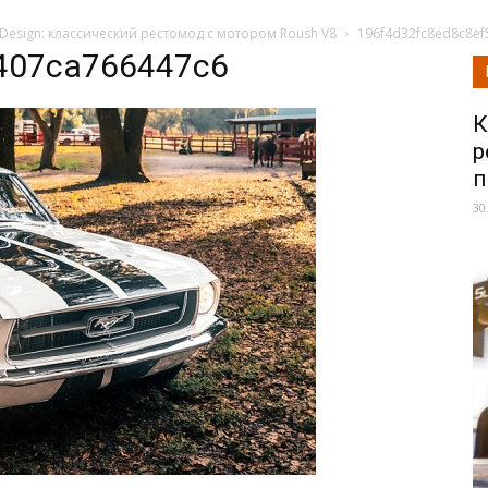
e Design: классический рестомод с мотором Roush V8
196f4d32fc8ed8c8ef
407ca766447c6
К
р
п
30