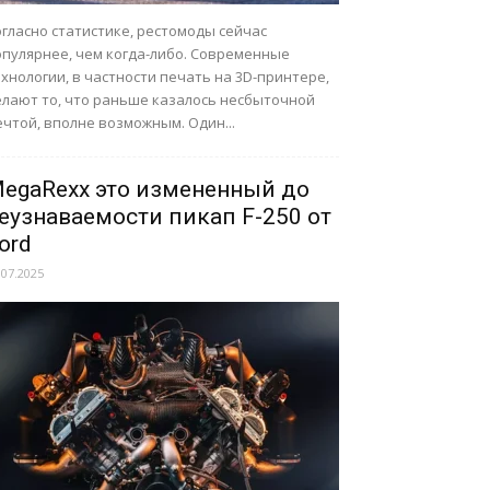
гласно статистике, рестомоды сейчас
опулярнее, чем когда-либо. Современные
хнологии, в частности печать на 3D-принтере,
елают то, что раньше казалось несбыточной
чтой, вполне возможным. Один...
egaRexx это измененный до
еузнаваемости пикап F-250 от
ord
.07.2025