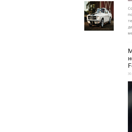
Со
п
те
д
ме
M
н
F
30