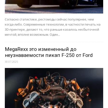
Согласно статистике, рестомоды сейчас популярнее, чем
когда-либо. Современные технологии, в частности печать на
3D-принтере, делают то, что раньше казалось несбыточной
мечтой, вполне возможным. Один...
MegaRexx это измененный до
неузнаваемости пикап F-250 от Ford
30.07.2025