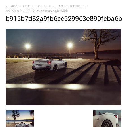
Домой
Ferrari Portofino в тюнинге от Novitec
b915b7d82a9fb6cc529963e890fcba6b
b915b7d82a9fb6cc529963e890fcba6b