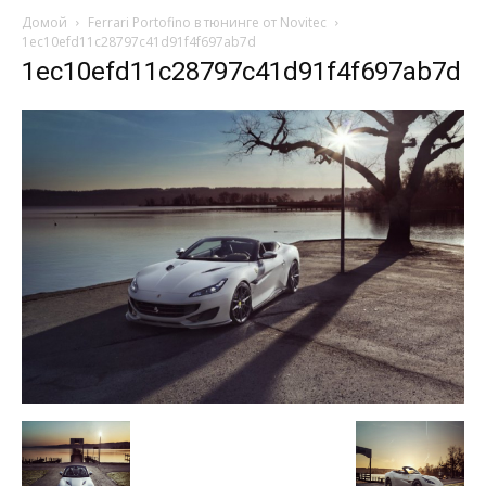
Домой
Ferrari Portofino в тюнинге от Novitec
1ec10efd11c28797c41d91f4f697ab7d
1ec10efd11c28797c41d91f4f697ab7d