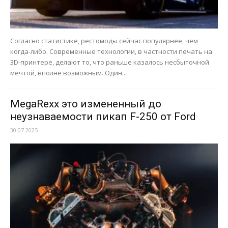
Согласно статистике, рестомоды сейчас популярнее, чем
когда-либо. Современные технологии, в частности печать на
3D-принтере, делают то, что раньше казалось несбыточной
мечтой, вполне возможным. Один...
MegaRexx это измененный до
неузнаваемости пикап F-250 от Ford
30.07.2025