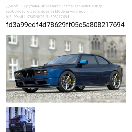
Домой
Брутальный Maserati Shamal вернулся в виде
карбонового рестомода от Modena Automobili
fd3a99edf4d78629ff05c5a808217694
fd3a99edf4d78629ff05c5a808217694