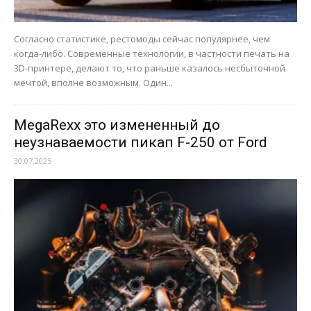
Согласно статистике, рестомоды сейчас популярнее, чем
когда-либо. Современные технологии, в частности печать на
3D-принтере, делают то, что раньше казалось несбыточной
мечтой, вполне возможным. Один...
MegaRexx это измененный до
неузнаваемости пикап F-250 от Ford
30.07.2025