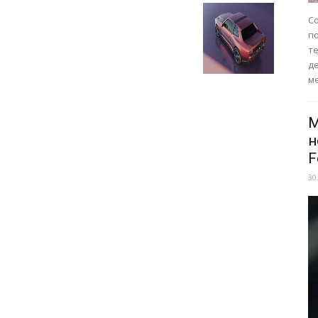
Со
п
те
д
ме
M
н
F
30