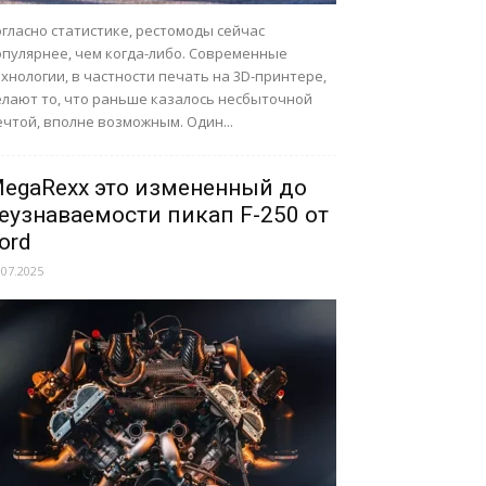
гласно статистике, рестомоды сейчас
опулярнее, чем когда-либо. Современные
хнологии, в частности печать на 3D-принтере,
елают то, что раньше казалось несбыточной
чтой, вполне возможным. Один...
egaRexx это измененный до
еузнаваемости пикап F-250 от
ord
.07.2025