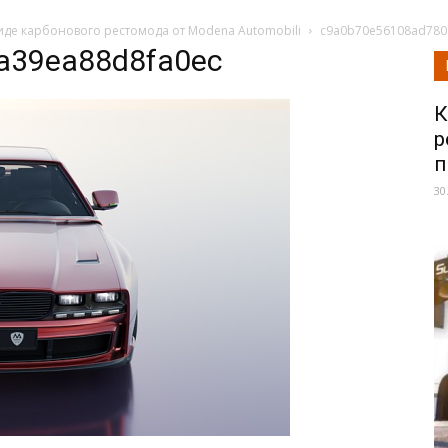
виде карбонового рестомода от Modena Automobili
c9a0b70e56108ad780
a39ea88d8fa0ec
К
р
п
30