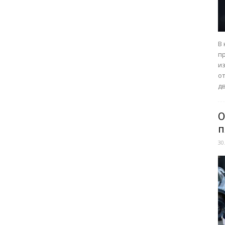
В
п
из
о
дв
О
п
30