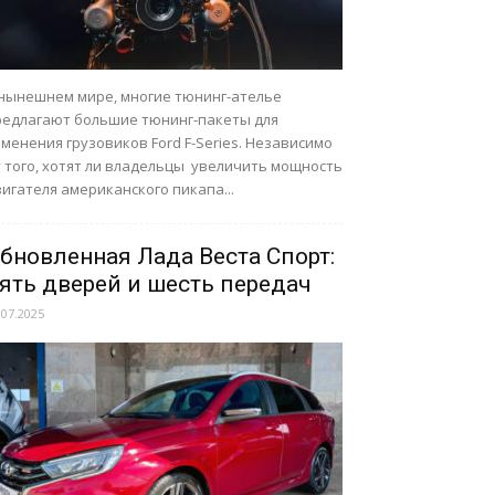
 нынешнем мире, многие тюнинг-ателье
редлагают большие тюнинг-пакеты для
менения грузовиков Ford F-Series. Независимо
т того, хотят ли владельцы увеличить мощность
игателя американского пикапа...
бновленная Лада Веста Спорт:
ять дверей и шесть передач
.07.2025