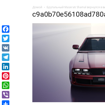
Домой
Брутальный Maserati Shamal вернулся в 
c9a0b70e56108ad780
Facebook
Twitter
VK
Telegram
LinkedIn
Pinterest
WhatsApp
Viber