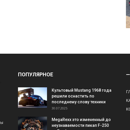
ПОПУЛЯРНОЕ
—
Культовый Mustang 1968 года
Г
решили оснастить по
К
последнему слову техники
30.07.2025
К
MegaRexx это измененный до
ны
неузнаваемости пикап F-250