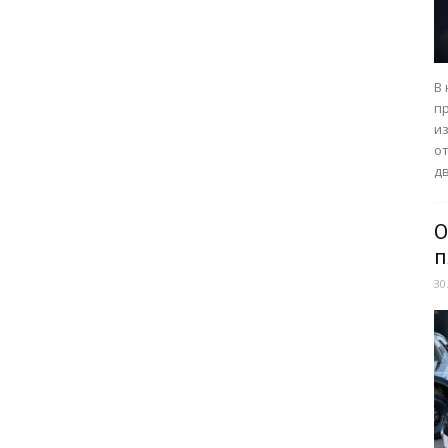
В
п
из
о
дв
О
п
30