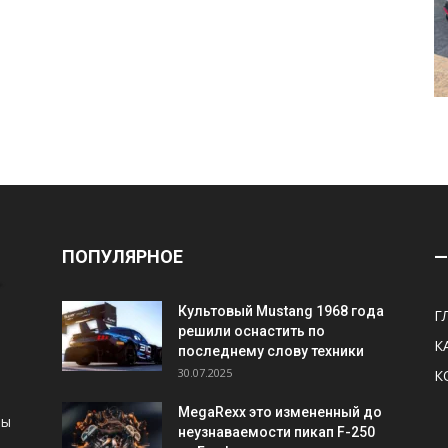
ПОПУЛЯРНОЕ
—
Культовый Mustang 1968 года
Г
решили оснастить по
К
последнему слову техники
30.07.2025
К
MegaRexx это измененный до
ны
неузнаваемости пикап F-250