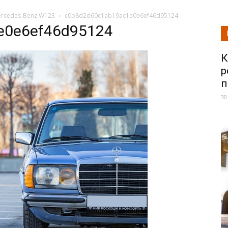
ercedes-Benz W123
c0b8d2d60c1ab19ac1e0e6ef46d95124
e0e6ef46d95124
К
р
п
30