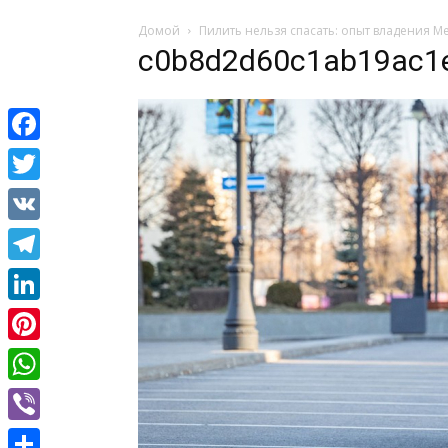
Домой
Пилить нельзя спасать: опыт владения M
c0b8d2d60c1ab19ac1
Facebook
Twitter
VK
Telegram
LinkedIn
Pinterest
WhatsApp
Viber