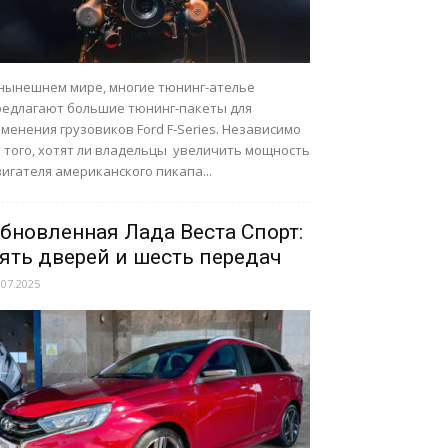
 нынешнем мире, многие тюнинг-ателье
редлагают большие тюнинг-пакеты для
менения грузовиков Ford F-Series. Независимо
т того, хотят ли владельцы увеличить мощность
игателя американского пикапа...
бновленная Лада Веста Спорт:
ять дверей и шесть передач
.07.2025