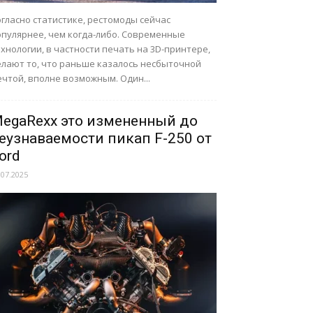
гласно статистике, рестомоды сейчас
опулярнее, чем когда-либо. Современные
хнологии, в частности печать на 3D-принтере,
елают то, что раньше казалось несбыточной
чтой, вполне возможным. Один...
egaRexx это измененный до
еузнаваемости пикап F-250 от
ord
.07.2025