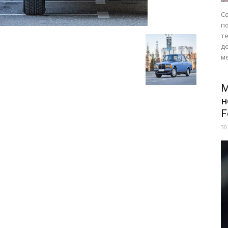
Со
п
те
д
ме
M
н
F
30