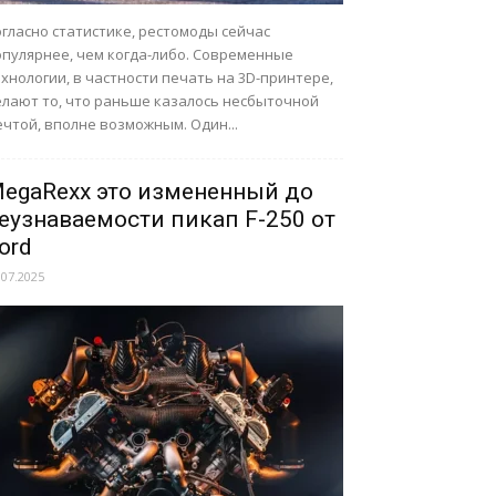
гласно статистике, рестомоды сейчас
опулярнее, чем когда-либо. Современные
хнологии, в частности печать на 3D-принтере,
елают то, что раньше казалось несбыточной
чтой, вполне возможным. Один...
egaRexx это измененный до
еузнаваемости пикап F-250 от
ord
.07.2025