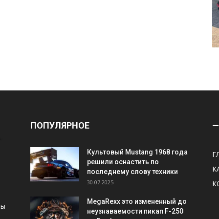
ПОПУЛЯРНОЕ
—
Культовый Mustang 1968 года
Г
решили оснастить по
К
последнему слову техники
30.07.2025
К
MegaRexx это измененный до
ны
неузнаваемости пикап F-250