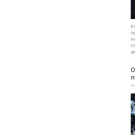
В
п
из
о
дв
О
п
30