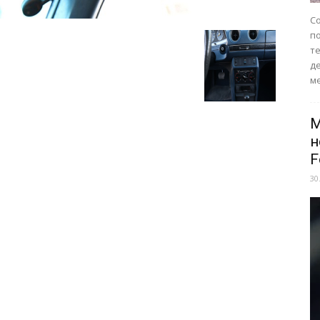
Со
п
те
д
ме
M
н
F
30