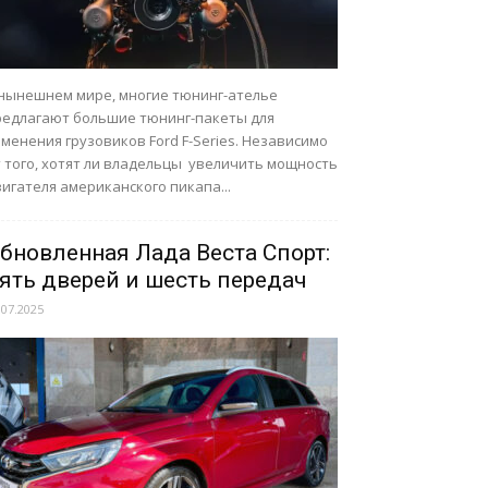
 нынешнем мире, многие тюнинг-ателье
редлагают большие тюнинг-пакеты для
менения грузовиков Ford F-Series. Независимо
т того, хотят ли владельцы увеличить мощность
игателя американского пикапа...
бновленная Лада Веста Спорт:
ять дверей и шесть передач
.07.2025