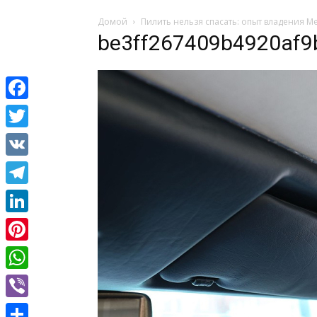
Домой
Пилить нельзя спасать: опыт владения M
be3ff267409b4920af
Facebook
Twitter
VK
Telegram
LinkedIn
Pinterest
WhatsApp
Viber