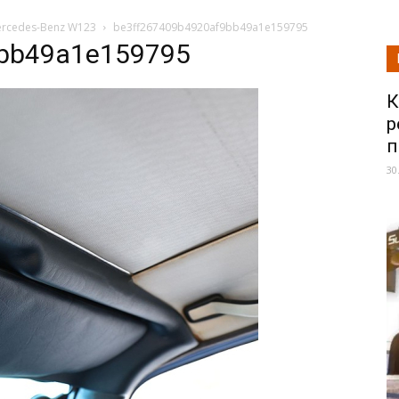
ercedes-Benz W123
be3ff267409b4920af9bb49a1e159795
9bb49a1e159795
К
р
п
30