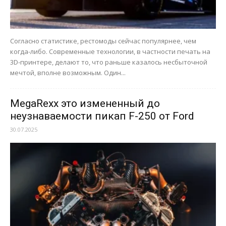
Согласно статистике, рестомоды сейчас популярнее, чем
когда-либо. Современные технологии, в частности печать на
3D-принтере, делают то, что раньше казалось несбыточной
мечтой, вполне возможным. Один...
MegaRexx это измененный до
неузнаваемости пикап F-250 от Ford
30.07.2025