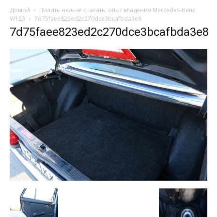
Домой
Пилить нельзя спасать: опыт владения Mercedes-Benz
W123
7d75faee823ed2c270dce3bcafbda3e8
7d75faee823ed2c270dce3bcafbda3e8