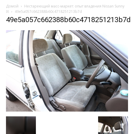
Домой
Нестареющий масс-маркет: опыт владения Nissan Sunny
IX
49e5a057c662388b60c4718251213b7d
49e5a057c662388b60c4718251213b7d