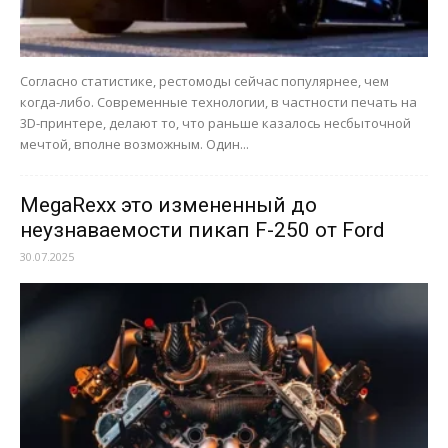
Согласно статистике, рестомоды сейчас популярнее, чем
когда-либо. Современные технологии, в частности печать на
3D-принтере, делают то, что раньше казалось несбыточной
мечтой, вполне возможным. Один...
MegaRexx это измененный до
неузнаваемости пикап F-250 от Ford
30.07.2025