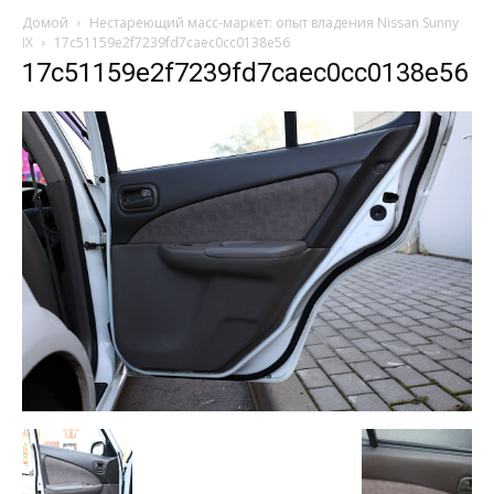
Домой
Нестареющий масс-маркет: опыт владения Nissan Sunny
IX
17c51159e2f7239fd7caec0cc0138e56
17c51159e2f7239fd7caec0cc0138e56