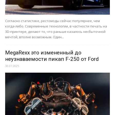
Согласно статистике, рестомоды сейчас популярнее, чем
когда-либо. Современные технологии, в частности печать на
3D-принтере, делают то, что раньше казалось несбыточной
мечтой, вполне возможным. Один...
MegaRexx это измененный до
неузнаваемости пикап F-250 от Ford
30.07.2025