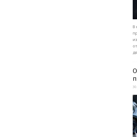
В
п
из
о
дв
О
п
30