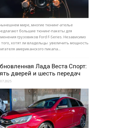
 нынешнем мире, многие тюнинг-ателье
редлагают большие тюнинг-пакеты для
менения грузовиков Ford F-Series. Независимо
т того, хотят ли владельцы увеличить мощность
игателя американского пикапа...
бновленная Лада Веста Спорт:
ять дверей и шесть передач
.07.2025