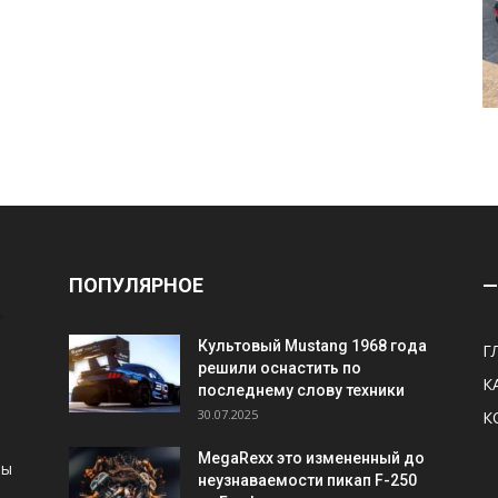
ПОПУЛЯРНОЕ
—
Культовый Mustang 1968 года
Г
решили оснастить по
К
последнему слову техники
30.07.2025
К
MegaRexx это измененный до
ны
неузнаваемости пикап F-250