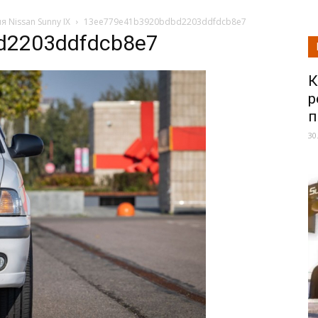
 Nissan Sunny IX
13ee779e41b3920bdbd2203ddfdcb8e7
d2203ddfdcb8e7
К
р
п
30