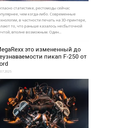
гласно статистике, рестомоды сейчас
опулярнее, чем когда-либо. Современные
хнологии, в частности печать на 3D-принтере,
елают то, что раньше казалось несбыточной
чтой, вполне возможным. Один...
egaRexx это измененный до
еузнаваемости пикап F-250 от
ord
.07.2025