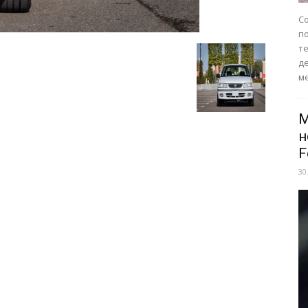
Со
п
те
д
ме
M
н
F
30