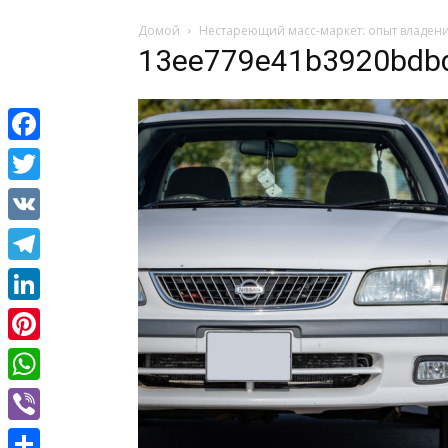
Домой
Нестареющий масс-маркет: опыт владения
13ee779e41b3920bdb
Facebook
Twitter
VK
Telegram
LinkedIn
Pinterest
WhatsApp
Viber