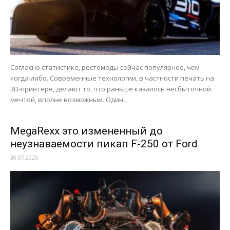
Согласно статистике, рестомоды сейчас популярнее, чем
когда-либо. Современные технологии, в частности печать на
3D-принтере, делают то, что раньше казалось несбыточной
мечтой, вполне возможным. Один...
MegaRexx это измененный до
неузнаваемости пикап F-250 от Ford
30.07.2025