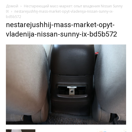
Домой
Нестареющий масс-маркет: опыт владения Nissan Sunny
IX
nestarejushhij-mass-market-opyt-vladenija-nissan-sunny-ix-
bd5b572
nestarejushhij-mass-market-opyt-
vladenija-nissan-sunny-ix-bd5b572