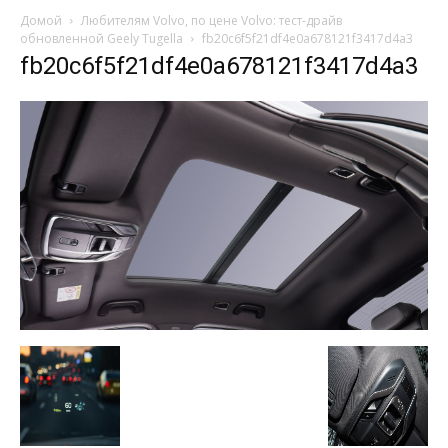
Домой
Любителям Volvo, по цене Volvo: тест-драйв
обновленной Geely Tugella
fb20c6f5f21df4e0a678121f3417d4a3
fb20c6f5f21df4e0a678121f3417d4a3