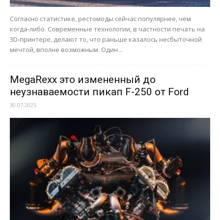
Согласно статистике, рестомоды сейчас популярнее, чем
когда-либо. Современные технологии, в частности печать на
3D-принтере, делают то, что раньше казалось несбыточной
мечтой, вполне возможным. Один...
MegaRexx это измененный до
неузнаваемости пикап F-250 от Ford
30.07.2025