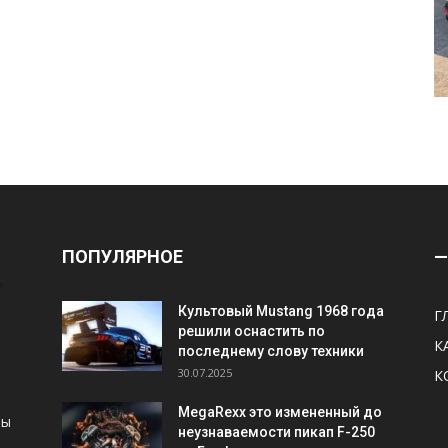
ПОПУЛЯРНОЕ
—
Культовый Mustang 1968 года
Г
решили оснастить по
К
последнему слову техники
30.07.2025
К
MegaRexx это измененный до
ны
неузнаваемости пикап F-250