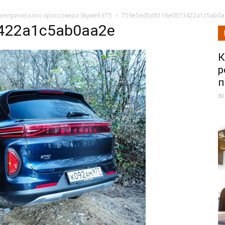
лектрического кроссовера Skywell ET5
759e5ed5d8116e0573422a1c5ab0a
422a1c5ab0aa2e
К
р
п
30