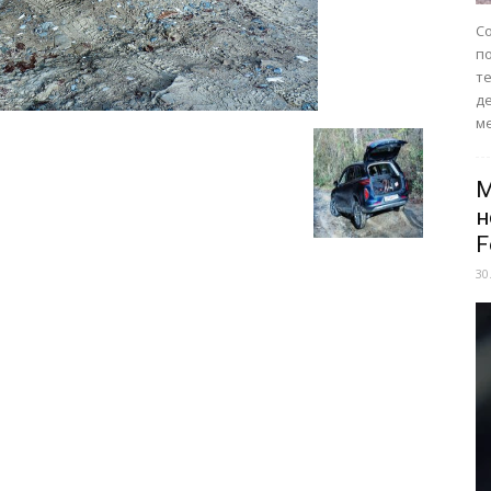
Со
п
те
д
ме
M
н
F
30