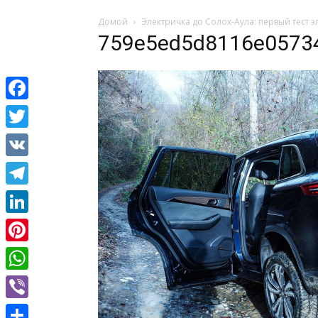
Домой
Электричка до Солох-Аула: первый тест э
759e5ed5d8116e0573
Facebook
Twitter
VK
Telegram
LinkedIn
Pinterest
WhatsApp
Viber