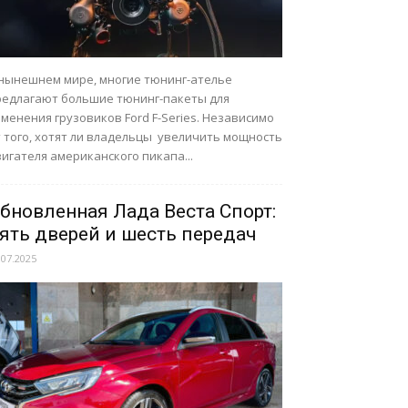
 нынешнем мире, многие тюнинг-ателье
редлагают большие тюнинг-пакеты для
менения грузовиков Ford F-Series. Независимо
т того, хотят ли владельцы увеличить мощность
игателя американского пикапа...
бновленная Лада Веста Спорт:
ять дверей и шесть передач
.07.2025