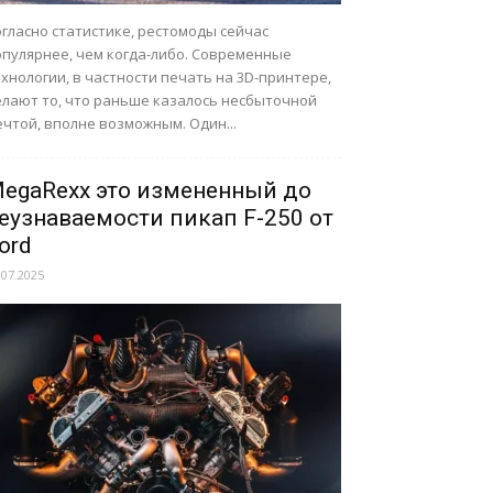
гласно статистике, рестомоды сейчас
опулярнее, чем когда-либо. Современные
хнологии, в частности печать на 3D-принтере,
елают то, что раньше казалось несбыточной
чтой, вполне возможным. Один...
egaRexx это измененный до
еузнаваемости пикап F-250 от
ord
.07.2025