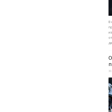
В
п
из
о
дв
О
п
30