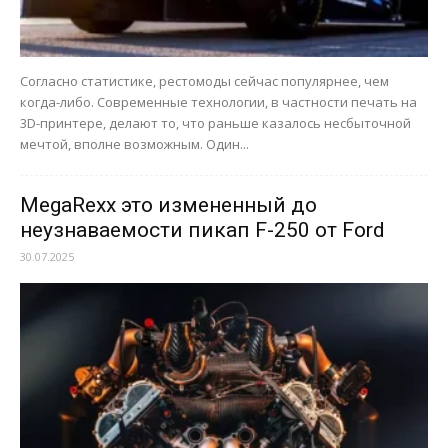
Согласно статистике, рестомоды сейчас популярнее, чем
когда-либо. Современные технологии, в частности печать на
3D-принтере, делают то, что раньше казалось несбыточной
мечтой, вполне возможным. Один...
MegaRexx это измененный до
неузнаваемости пикап F-250 от Ford
30.07.2025