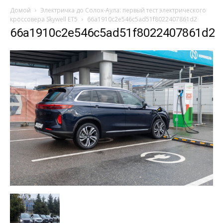
Домой
Электричка до Солох-Аула: первый тест электрического
кроссовера Skywell ET5
66a1910c2e546c5ad51f8022407861d2
66a1910c2e546c5ad51f8022407861d2