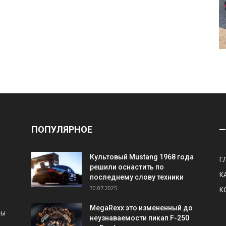
ПОПУЛЯРНОЕ
—
Культовый Mustang 1968 года
Г
решили оснастить по
К
последнему слову техники
30.07.2025
К
MegaRexx это измененный до
ны
неузнаваемости пикап F-250