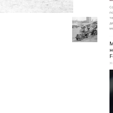
Со
п
те
д
ме
M
н
F
30