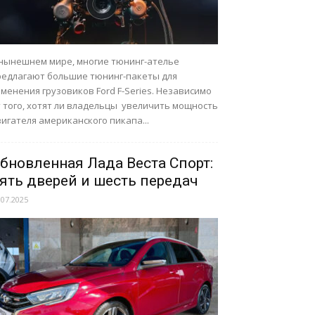
 нынешнем мире, многие тюнинг-ателье
редлагают большие тюнинг-пакеты для
менения грузовиков Ford F-Series. Независимо
т того, хотят ли владельцы увеличить мощность
игателя американского пикапа...
бновленная Лада Веста Спорт:
ять дверей и шесть передач
.07.2025