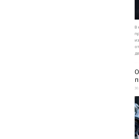
В
п
из
о
дв
О
п
30