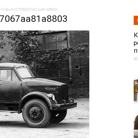
17c4bcb557ff6007067aa81a8803
07067aa81a8803
К
р
п
30