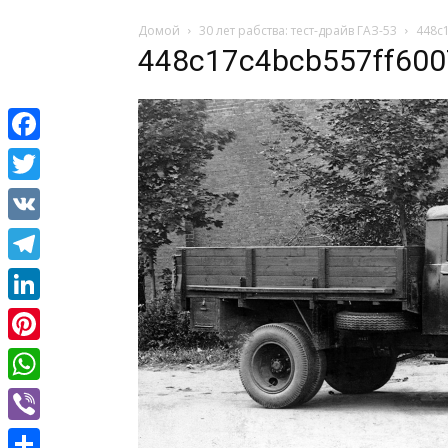
Домой
30 лет рабства: тест-драйв ГАЗ-53
448c
448c17c4bcb557ff60
Facebook
Twitter
VK
Telegram
LinkedIn
Pinterest
WhatsApp
Viber