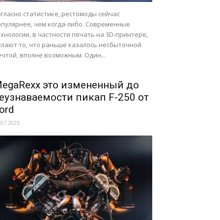
гласно статистике, рестомоды сейчас
опулярнее, чем когда-либо. Современные
хнологии, в частности печать на 3D-принтере,
елают то, что раньше казалось несбыточной
чтой, вполне возможным. Один...
egaRexx это измененный до
еузнаваемости пикап F-250 от
ord
.07.2025