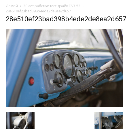
Домой
30 лет рабства: тест-драйв ГАЗ-53
28e510ef23bad398b4ede2de8ea2d657
28e510ef23bad398b4ede2de8ea2d657