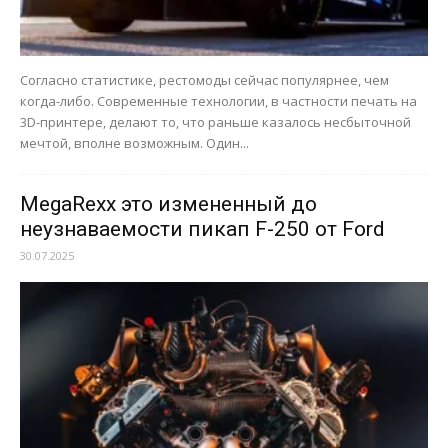
Согласно статистике, рестомоды сейчас популярнее, чем
когда-либо. Современные технологии, в частности печать на
3D-принтере, делают то, что раньше казалось несбыточной
мечтой, вполне возможным. Один...
MegaRexx это измененный до
неузнаваемости пикап F-250 от Ford
30.07.2025