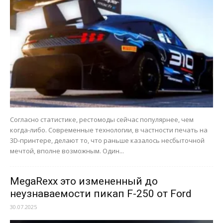
Согласно статистике, рестомоды сейчас популярнее, чем
когда-либо. Современные технологии, в частности печать на
3D-принтере, делают то, что раньше казалось несбыточной
мечтой, вполне возможным. Один...
MegaRexx это измененный до
неузнаваемости пикап F-250 от Ford
30.07.2025