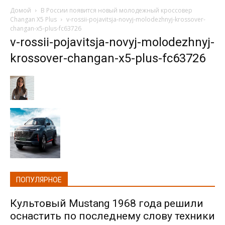
Домой
В России появится новый молодежный кроссовер
Changan X5 Plus
v-rossii-pojavitsja-novyj-molodezhnyj-krossover-
changan-x5-plus-fc63726
v-rossii-pojavitsja-novyj-molodezhnyj-
krossover-changan-x5-plus-fc63726
ПОПУЛЯРНОЕ
Культовый Mustang 1968 года решили
оснастить по последнему слову техники