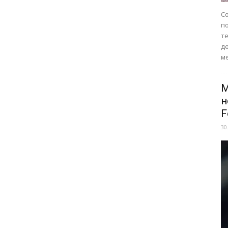
Со
п
те
д
ме
M
н
F
30