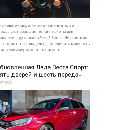
 нынешнем мире, многие тюнинг-ателье
редлагают большие тюнинг-пакеты для
менения грузовиков Ford F-Series. Независимо
т того, хотят ли владельцы увеличить мощность
игателя американского пикапа...
бновленная Лада Веста Спорт:
ять дверей и шесть передач
.07.2025