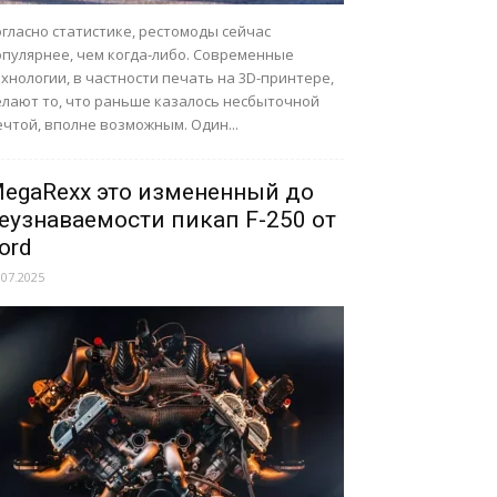
гласно статистике, рестомоды сейчас
опулярнее, чем когда-либо. Современные
хнологии, в частности печать на 3D-принтере,
елают то, что раньше казалось несбыточной
чтой, вполне возможным. Один...
egaRexx это измененный до
еузнаваемости пикап F-250 от
ord
.07.2025