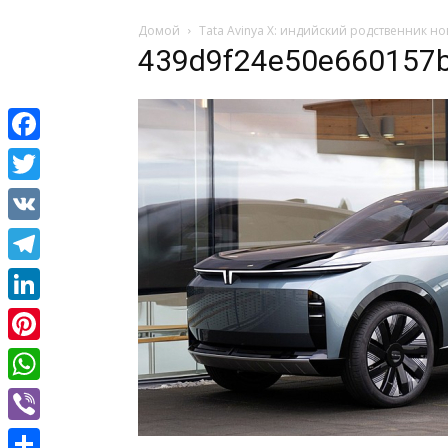
Домой
Tata Avinya X: индийский родственник нов
439d9f24e50e660157b
Facebook
Twitter
VK
Telegram
LinkedIn
Pinterest
WhatsApp
Viber