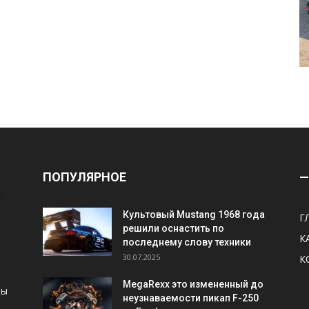
ПОПУЛЯРНОЕ
—
Культовый Mustang 1968 года
Г
решили оснастить по
К
последнему слову техники
30.07.2025
К
MegaRexx это измененный до
ны
неузнаваемости пикап F-250