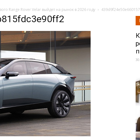
ого Range Rover Velar выйдет на рынок в 2026 году
439d9f24e50e660157
815fdc3e90ff2
К
р
п
30