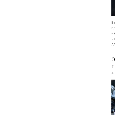
В
п
из
о
дв
О
п
30