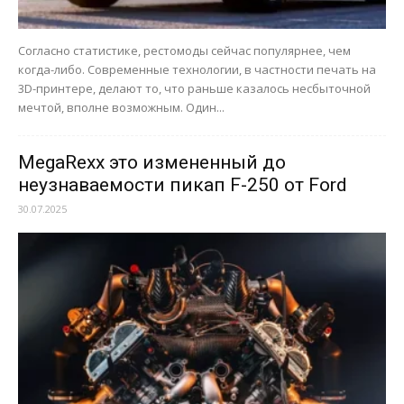
Согласно статистике, рестомоды сейчас популярнее, чем
когда-либо. Современные технологии, в частности печать на
3D-принтере, делают то, что раньше казалось несбыточной
мечтой, вполне возможным. Один...
MegaRexx это измененный до
неузнаваемости пикап F-250 от Ford
30.07.2025