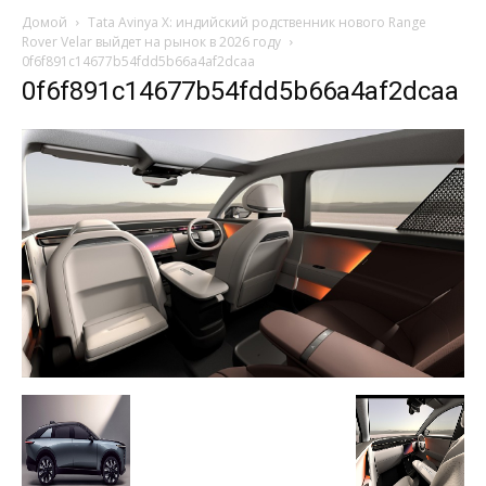
Домой
Tata Avinya X: индийский родственник нового Range
Rover Velar выйдет на рынок в 2026 году
0f6f891c14677b54fdd5b66a4af2dcaa
0f6f891c14677b54fdd5b66a4af2dcaa