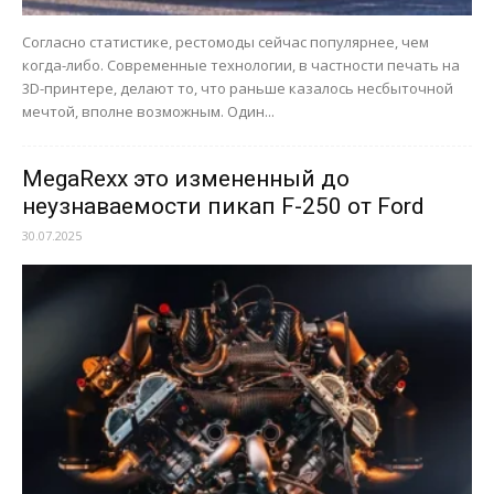
Согласно статистике, рестомоды сейчас популярнее, чем
когда-либо. Современные технологии, в частности печать на
3D-принтере, делают то, что раньше казалось несбыточной
мечтой, вполне возможным. Один...
MegaRexx это измененный до
неузнаваемости пикап F-250 от Ford
30.07.2025