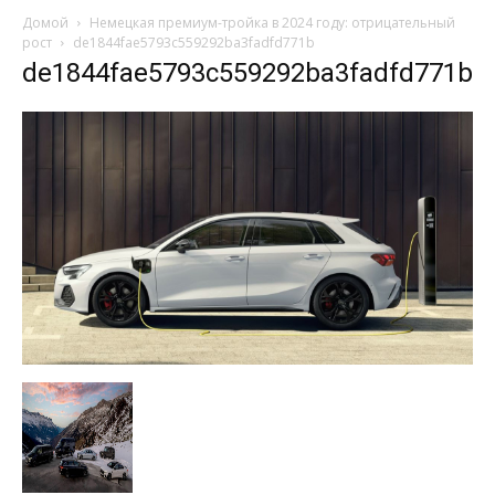
Домой
Немецкая премиум-тройка в 2024 году: отрицательный
рост
de1844fae5793c559292ba3fadfd771b
de1844fae5793c559292ba3fadfd771b