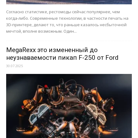
Согласно статистике, рестомоды сейчас популярнее, чем
когда-либо. Современные технологии, в частности печать на
3D-принтере, делают то, что раньше казалось несбыточной
мечтой, вполне возможным. Один...
MegaRexx это измененный до
неузнаваемости пикап F-250 от Ford
30.07.2025