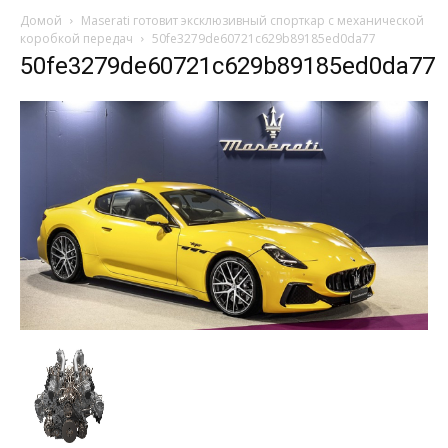
Домой
Maserati готовит эксклюзивный спорткар с механической
коробкой передач
50fe3279de60721c629b89185ed0da77
50fe3279de60721c629b89185ed0da77