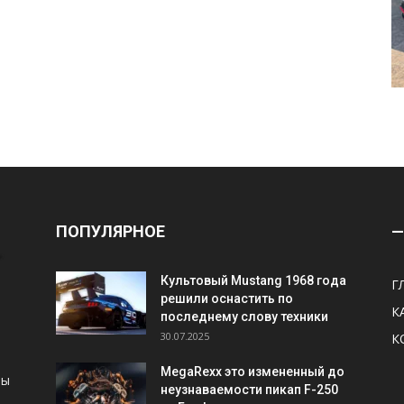
ПОПУЛЯРНОЕ
—
Культовый Mustang 1968 года
Г
решили оснастить по
К
последнему слову техники
30.07.2025
К
MegaRexx это измененный до
ны
неузнаваемости пикап F-250