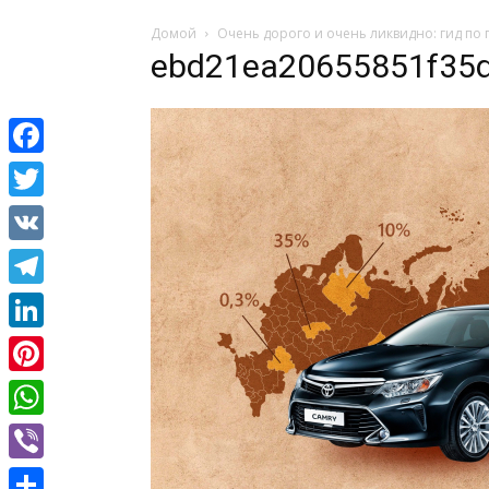
Домой
Очень дорого и очень ликвидно: гид по п
ebd21ea20655851f35
Facebook
Twitter
VK
Telegram
LinkedIn
Pinterest
WhatsApp
Viber