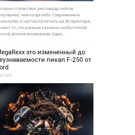
гласно статистике, рестомоды сейчас
опулярнее, чем когда-либо. Современные
хнологии, в частности печать на 3D-принтере,
елают то, что раньше казалось несбыточной
чтой, вполне возможным. Один...
egaRexx это измененный до
еузнаваемости пикап F-250 от
ord
.07.2025