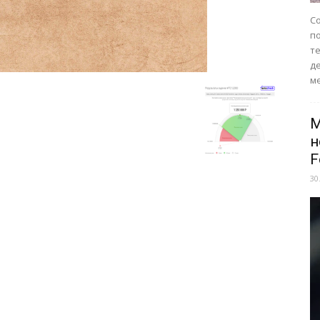
Со
п
те
д
ме
M
н
F
30