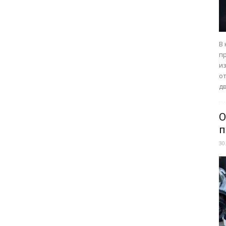
В
п
из
о
дв
О
п
30