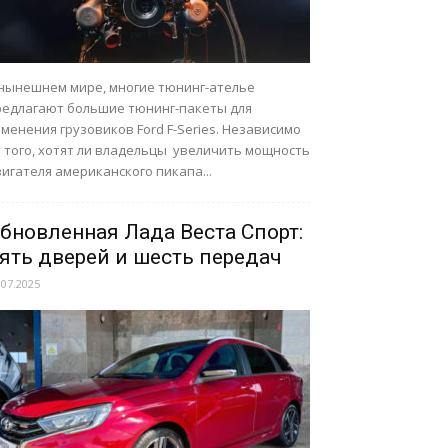
 нынешнем мире, многие тюнинг-ателье
редлагают большие тюнинг-пакеты для
менения грузовиков Ford F-Series. Независимо
т того, хотят ли владельцы увеличить мощность
игателя американского пикапа...
бновленная Лада Веста Спорт:
ять дверей и шесть передач
.07.2025