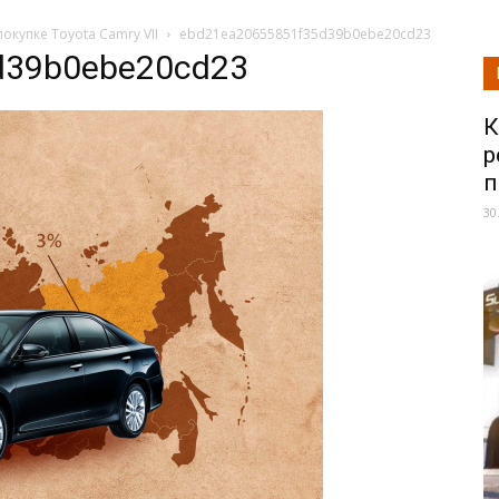
окупке Toyota Camry VII
ebd21ea20655851f35d39b0ebe20cd23
d39b0ebe20cd23
К
р
п
30