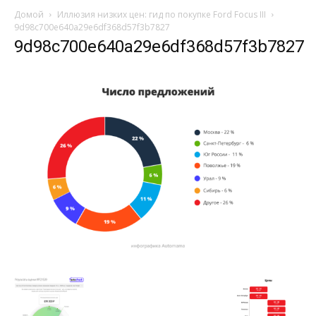
Домой
Иллюзия низких цен: гид по покупке Ford Focus III
9d98c700e640a29e6df368d57f3b7827
9d98c700e640a29e6df368d57f3b7827