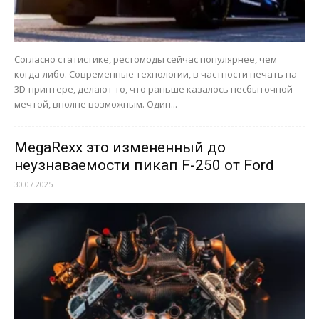
Согласно статистике, рестомоды сейчас популярнее, чем
когда-либо. Современные технологии, в частности печать на
3D-принтере, делают то, что раньше казалось несбыточной
мечтой, вполне возможным. Один...
MegaRexx это измененный до
неузнаваемости пикап F-250 от Ford
30.07.2025